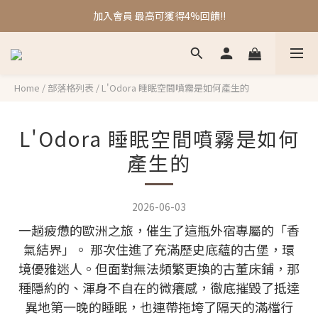
❤️❤️刷卡/轉帳/line pay/街口支付 再享2%折扣
加入會員 最高可獲得4%回饋!!
❤️❤️刷卡/轉帳/line pay/街口支付 再享2%折扣
Home
/
部落格列表
/
L'Odora 睡眠空間噴霧是如何產生的
L'Odora 睡眠空間噴霧是如何
產生的
2026-06-03
一趟疲憊的歐洲之旅，催生了這瓶外宿專屬的「香
氣結界」。 那次住進了充滿歷史底蘊的古堡，環
境優雅迷人。但面對無法頻繁更換的古董床鋪，那
種隱約的、渾身不自在的微癢感，徹底摧毀了抵達
異地第一晚的睡眠，也連帶拖垮了隔天的滿檔行