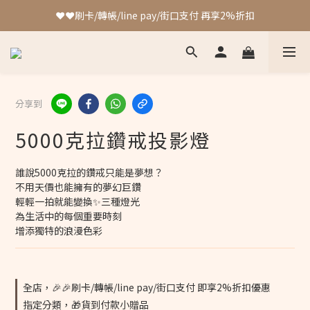
❤️❤️刷卡/轉帳/line pay/街口支付 再享2%折扣
加入會員 最高可獲得4%回饋!!
❤️❤️刷卡/轉帳/line pay/街口支付 再享2%折扣
分享到
5000克拉鑽戒投影燈
誰說5000克拉的鑽戒只能是夢想？
不用天價也能擁有的夢幻巨鑽
輕輕一拍就能變換✨三種燈光
為生活中的每個重要時刻
增添獨特的浪漫色彩
全店，🎉🎉刷卡/轉帳/line pay/街口支付 即享2%折扣優惠
指定分類，🎁貨到付款小贈品