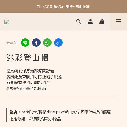
❤️❤️刷卡/轉帳/line pay/街口支付 再享2%折扣
加入會員 最高可獲得4%回饋!!
❤️❤️刷卡/轉帳/line pay/街口支付 再享2%折扣
分享到
迷彩登山帽
透氣網孔保持頭部涼爽舒適
防風繩及束緊扣可防止帽子脫落
兩側設有按扣可翻起扣合
柔軟舒適折疊捲起收納
全店，🎉🎉刷卡/轉帳/line pay/街口支付 即享2%折扣優惠
指定分類，🎁貨到付款小贈品