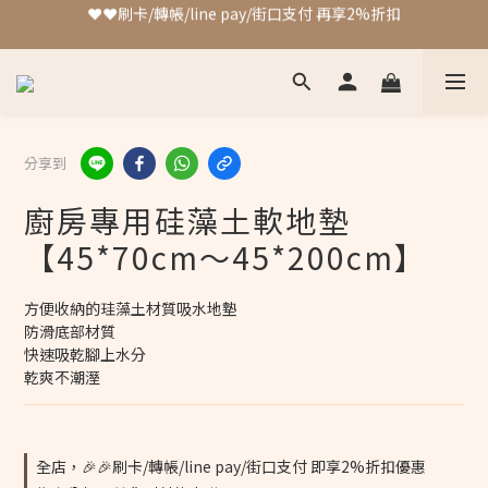
❤️❤️刷卡/轉帳/line pay/街口支付 再享2%折扣
加入會員 最高可獲得4%回饋!!
❤️❤️刷卡/轉帳/line pay/街口支付 再享2%折扣
分享到
廚房專用硅藻土軟地墊
【45*70cm～45*200cm】
方便收納的珪藻土材質吸水地墊
防滑底部材質
快速吸乾腳上水分
乾爽不潮溼
全店，🎉🎉刷卡/轉帳/line pay/街口支付 即享2%折扣優惠