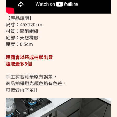
【產品說明】
尺寸：45X120cm
材質
：
聚酯纖維
底部
：
天然橡膠
厚度
：
0.5cm
超商會以捲成柱狀出貨
超取最多3個
手工剪裁測量略有誤差，
商品拍攝燈光顏色略有色差，
可接受再下單!!