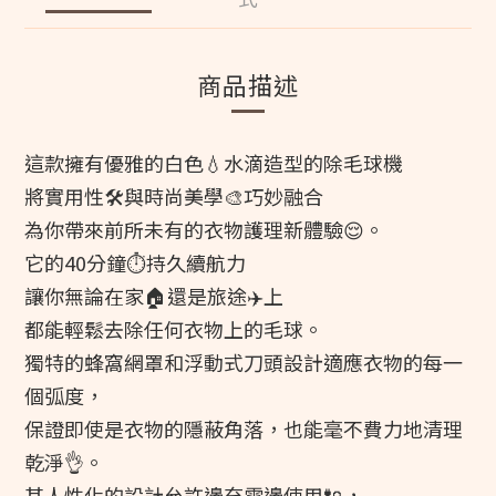
商品描述
這款擁有優雅的白色💧水滴造型的除毛球機
將實用性🛠️與時尚美學🎨巧妙融合
為你帶來前所未有的衣物護理新體驗😌。
它的40分鐘⏱️持久續航力
讓你無論在家🏠還是旅途✈️上
都能輕鬆去除任何衣物上的毛球。
獨特的蜂窩網罩和浮動式刀頭設計適應衣物的每一
個弧度，
保證即使是衣物的隱蔽角落，也能毫不費力地清理
乾淨👌。
其人性化的設計允許邊充電邊使用🔌，