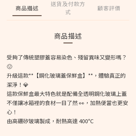
送貨及付款方
商品描述
顧客評價
式
商品描述
受夠了傳統塑膠蓋容易染色、殘留異味又變形嗎？
🤢
升級這款**【鋼化玻璃蓋保鮮盒】**，體驗真正的
潔淨！💎
這款保鮮盒最大特色就是配備全透明鋼化玻璃上蓋
不僅讓冰箱裡的食材一目了然 👀，加熱便當也更安
心！
由高硼矽玻璃製成，耐熱高達 400°C