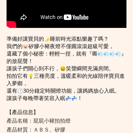
準備好讓寶貝的
睡前時光添點樂趣了嗎？
🌛
我們的
矽膠小豬夜燈不僅圓滾滾超級可愛，
🐷
還藏了個小秘密：輕輕一捏，就有『嘶
』
💨
💨
💨
💨
的放屁聲！
讓孩子們開心到不行，
笑聲瞬間充滿房間。
😄
拍拍它有
三種亮度，溫暖柔和的光線陪伴寶貝進
💡
入夢鄉，
還有
30分鐘定時關燈功能，讓媽媽放心入眠。
🕒
讓孩子每晚帶著笑容入眠
！
💤
💤
【產品信息】
產品名稱：屁屁小豬拍拍燈
產品材質：ＡＢＳ、矽膠