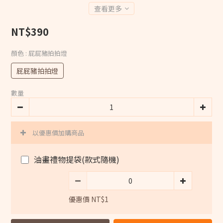
查看更多
NT$390
顏色
: 屁屁豬拍拍燈
屁屁豬拍拍燈
數量
以優惠價加購商品
油畫禮物提袋(款式隨機)
優惠價 NT$1