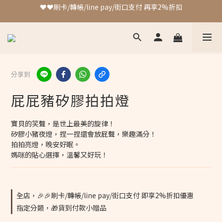
❤️❤️刷卡/轉帳/line pay/街口支付 再享2%折扣
加入會員 最高可獲得4%回饋!!
❤️❤️刷卡/轉帳/line pay/街口支付 再享2%折扣
分享到
屁屁豬矽膠拍拍燈
寶貝的笑聲，是世上最美的旋律！
矽膠小豬夜燈，捏一捏還會放屁聲，樂趣滿分！
拍拍亮燈，晚安好眠。
媽咪的貼心選擇，溫馨又好玩！
全店，🎉🎉刷卡/轉帳/line pay/街口支付 即享2%折扣優惠
指定分類，🎁貨到付款小贈品