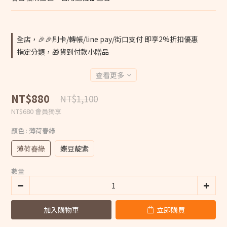
全店，🎉🎉刷卡/轉帳/line pay/街口支付 即享2%折扣優惠
指定分類，🎁貨到付款小贈品
查看更多
NT$880
NT$1,100
NT$680
會員獨享
顏色
: 薄荷春綠
薄荷春綠
蝶豆靛紫
數量
加入購物車
立即購買