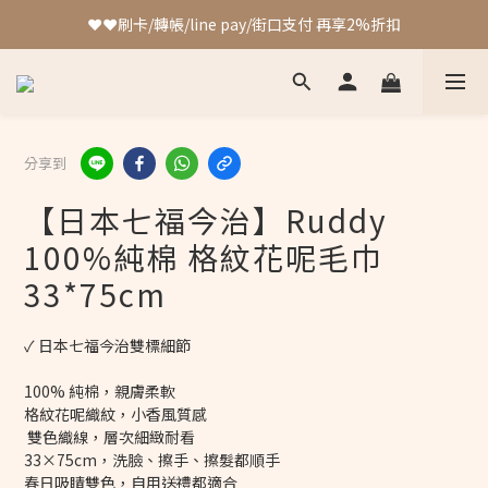
❤️❤️刷卡/轉帳/line pay/街口支付 再享2%折扣
加入會員 最高可獲得4%回饋!!
❤️❤️刷卡/轉帳/line pay/街口支付 再享2%折扣
分享到
【日本七福今治】Ruddy
100%純棉 格紋花呢毛巾
33*75cm
✓ 日本七福今治雙標細節
100% 純棉，親膚柔軟
格紋花呢織紋，小香風質感
 雙色織線，層次細緻耐看
33×75cm，洗臉、擦手、擦髮都順手
春日吸睛雙色，自用送禮都適合