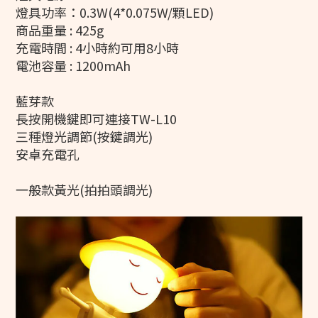
燈具功率：0.3W(4*0.075W/顆LED)
商品重量 : 425g
充電時間 : 4小時約可用8小時
電池容量 : 1200mAh
藍芽款
長按開機鍵即可連接TW-L10
三種燈光調節(按鍵調光)
安卓充電孔
一般款黃光(拍拍頭調光)