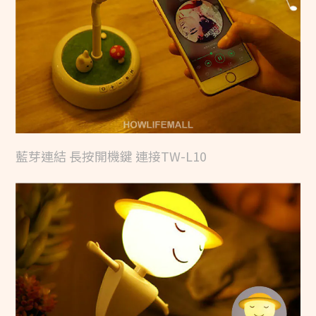
藍芽連結 長按開機鍵
連接TW-L10