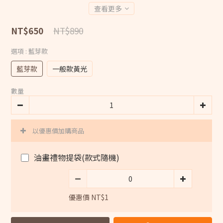
查看更多
NT$890
NT$650
選項
: 藍芽款
藍芽款
一般款黃光
數量
以優惠價加購商品
油畫禮物提袋(款式隨機)
優惠價 NT$1