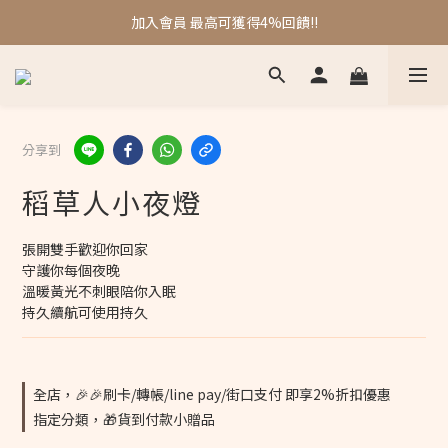
❤️❤️刷卡/轉帳/line pay/街口支付 再享2%折扣
加入會員 最高可獲得4%回饋!!
❤️❤️刷卡/轉帳/line pay/街口支付 再享2%折扣
分享到
稻草人小夜燈
張開雙手歡迎你回家
守護你每個夜晚
溫暖黃光不刺眼陪你入眠
持久續航可使用持久
全店，🎉🎉刷卡/轉帳/line pay/街口支付 即享2%折扣優惠
指定分類，🎁貨到付款小贈品