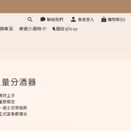
聯絡我們
會員登入
購物車(0)
牌專區
療癒小廢物🦥
🐈貓奴必buy
立即購買
定量分酒器
覺好上手
量更穩定
、威士忌等瓶款
正式宴會都適合