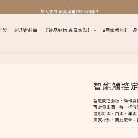
❤️❤️刷卡/轉帳/line pay/街口支付 再享2%折扣
加入會員 最高可獲得4%回饋!!
❤️❤️刷卡/轉帳/line pay/街口支付 再享2%折扣
上架
🎉派對必備
【臻品好物 專屬客製】
🕯️居家香氛🕯️
品
智能觸控
智能觸控面板，操作直
可定量出酒，每一杯份
適用紅酒、白酒、洋酒
居家小酌、朋友聚會、