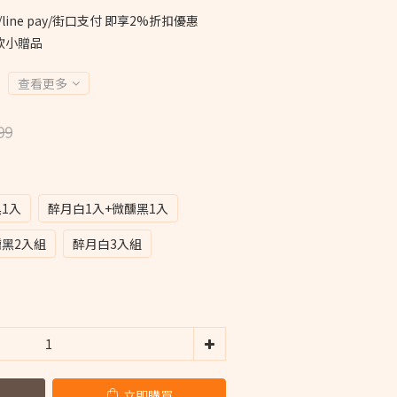
line pay/街口支付 即享2%折扣優惠
款小贈品
查看更多
99
1入
醉月白1入+微醺黑1入
黑2入組
醉月白3入組
立即購買