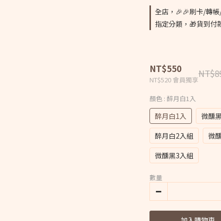
全店，🎉🎉刷卡/轉帳/
指定分類，🎁貨到付
NT$550
NT$8
NT$520
會員獨享
顏色
: 醉月白1入
醉月白1入
微醺黑
醉月白2入組
微醺
微醺黑3入組
數量
加入購物車