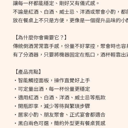
讓每一杯都能穩定、剛好又有儀式感。
不論是紅酒、白酒、威士忌、洋酒或聚會小酌，都
放在餐桌上不只是方便，更像是一個提升品味的小
【為什麼你會需要它？】
傳統倒酒常常靠手感，份量不好掌控，聚會時也容
有了分酒器，只要將機器固定在瓶口，酒杯輕靠出
【產品亮點】
・智能觸控面板，操作直覺好上手
・可定量出酒，每一杯份量更穩定
・適用紅酒、白酒、洋酒、威士忌等瓶款
・開瓶即享，減少等待與繁瑣步驟
・居家小酌、朋友聚會、正式宴會都適合
・黑白兩色可選，簡約外型更有餐桌質感