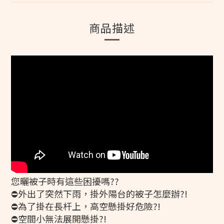
商品描述
您曬被子時有這些困擾嗎??
⛔️外出了突然下雨，掛外陽台的被子怎麼辦?!
⛔️為了掛在長杆上，高空懸掛好危險?!
⛔️空間小無法展開懸掛?!