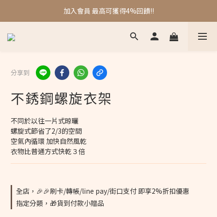
❤️❤️刷卡/轉帳/line pay/街口支付 再享2%折扣
加入會員 最高可獲得4%回饋!!
❤️❤️刷卡/轉帳/line pay/街口支付 再享2%折扣
分享到
不銹鋼螺旋衣架
不同於以往一片式晾曬
螺旋式節省了2/3的空間
空氣內循環 加快自然風乾
衣物比普通方式快乾３倍
全店，🎉🎉刷卡/轉帳/line pay/街口支付 即享2%折扣優惠
指定分類，🎁貨到付款小贈品