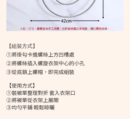
【組裝方式】
①將掛勾卡進螺絲上方凹槽處
②將螺絲插入螺旋衣架中心的小孔
③從底鎖上螺帽，即完成組裝
【使用方式】
①裝被單整理對折 套入衣架口
②將被單從衣架上展開
③均勻平鋪 輕鬆晾曬